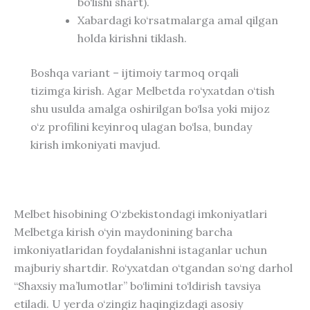
bo‘lishi shart).
Xabardagi ko‘rsatmalarga amal qilgan
holda kirishni tiklash.
Boshqa variant – ijtimoiy tarmoq orqali
tizimga kirish. Agar Melbetda ro‘yxatdan o‘tish
shu usulda amalga oshirilgan bo‘lsa yoki mijoz
o‘z profilini keyinroq ulagan bo‘lsa, bunday
kirish imkoniyati mavjud.
Melbet hisobining O‘zbekistondagi imkoniyatlari
Melbetga kirish o‘yin maydonining barcha
imkoniyatlaridan foydalanishni istaganlar uchun
majburiy shartdir. Ro‘yxatdan o‘tgandan so‘ng darhol
“Shaxsiy ma’lumotlar” bo‘limini to‘ldirish tavsiya
etiladi. U yerda o‘zingiz haqingizdagi asosiy