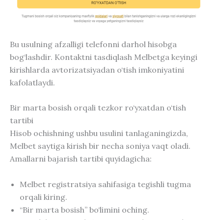
Bu usulning afzalligi telefonni darhol hisobga
bog‘lashdir. Kontaktni tasdiqlash Melbetga keyingi
kirishlarda avtorizatsiyadan o‘tish imkoniyatini
kafolatlaydi.
Bir marta bosish orqali tezkor ro‘yxatdan o‘tish
tartibi
Hisob ochishning ushbu usulini tanlaganingizda,
Melbet saytiga kirish bir necha soniya vaqt oladi.
Amallarni bajarish tartibi quyidagicha:
Melbet registratsiya sahifasiga tegishli tugma
orqali kiring.
“Bir marta bosish” bo‘limini oching.