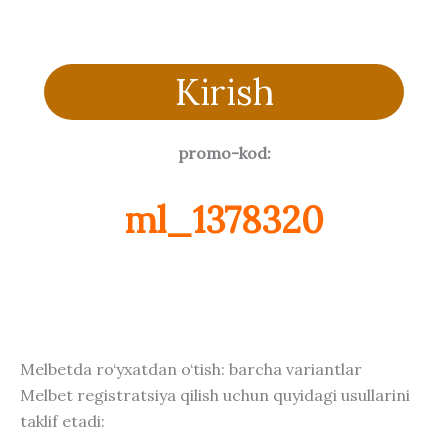
Kirish
promo-kod:
ml_1378320
Melbetda ro‘yxatdan o‘tish: barcha variantlar
Melbet registratsiya qilish uchun quyidagi usullarini
taklif etadi: