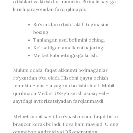
o‘tishlari va kirish lari mumkin. Birinchi saytga
kirish jarayonidan farq qilmaydi:
Ro‘yxatdan o‘tish taklifi tugmasini
bosing.
Tanlangan usul bo‘limini oching.
Ko‘rsatilgan amallarni bajaring.
Melbet kabinetingizga kirish.
Muhim qoida: faqat akkaunti bo‘lmaganlar
ro‘yxatdan o‘ta oladi. Hisobni qayta ochish
mumkin emas – u yagona bo‘lishi shart. Mobil
qurilmada Melbet UZ-ga kirish asosiy veb-
saytdagi avtorizatsiyadan farqlanmaydi.
Melbet mobil saytida o‘ynash uchun faqat biror
brauzer kerak bo‘ladi. Ilova ham mavjud. U eng
ommabop Android va iOS operatsion