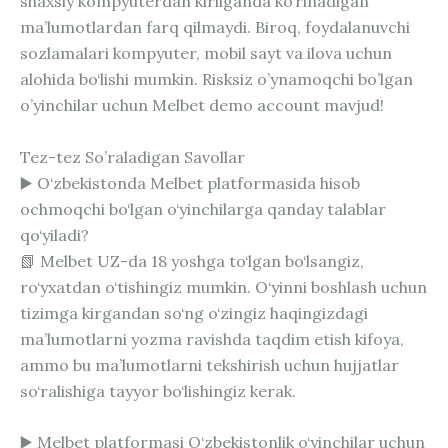
shaxsiy kompyuterdan kirilganda ko‘rinadigan
ma’lumotlardan farq qilmaydi. Biroq, foydalanuvchi
sozlamalari kompyuter, mobil sayt va ilova uchun
alohida bo‘lishi mumkin. Risksiz o’ynamoqchi bo’lgan
o’yinchilar uchun Melbet demo account mavjud!
Tez-tez So’raladigan Savollar
▶️ O‘zbekistonda Melbet platformasida hisob
ochmoqchi bo‘lgan o‘yinchilarga qanday talablar
qo‘yiladi?
📗 Melbet UZ-da 18 yoshga to‘lgan bo‘lsangiz,
ro‘yxatdan o‘tishingiz mumkin. O‘yinni boshlash uchun
tizimga kirgandan so‘ng o‘zingiz haqingizdagi
ma’lumotlarni yozma ravishda taqdim etish kifoya,
ammo bu ma’lumotlarni tekshirish uchun hujjatlar
so‘ralishiga tayyor bo‘lishingiz kerak.
▶️ Melbet platformasi O‘zbekistonlik o‘yinchilar uchun