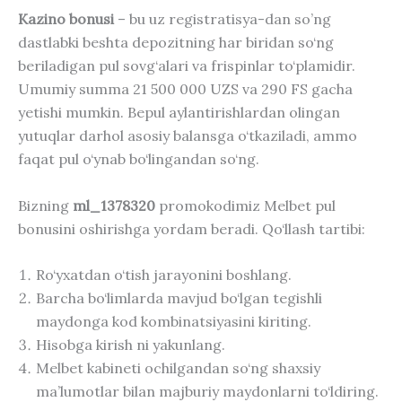
Kazino bonusi
– bu uz registratisya-dan so’ng
dastlabki beshta depozitning har biridan so‘ng
beriladigan pul sovg‘alari va frispinlar to‘plamidir.
Umumiy summa 21 500 000 UZS va 290 FS gacha
yetishi mumkin. Bepul aylantirishlardan olingan
yutuqlar darhol asosiy balansga o‘tkaziladi, ammo
faqat pul o‘ynab bo‘lingandan so‘ng.
Bizning
ml_1378320
promokodimiz Melbet pul
bonusini oshirishga yordam beradi. Qo‘llash tartibi:
Ro‘yxatdan o‘tish jarayonini boshlang.
Barcha bo‘limlarda mavjud bo‘lgan tegishli
maydonga kod kombinatsiyasini kiriting.
Hisobga kirish ni yakunlang.
Melbet kabineti ochilgandan so‘ng shaxsiy
ma’lumotlar bilan majburiy maydonlarni to‘ldiring.