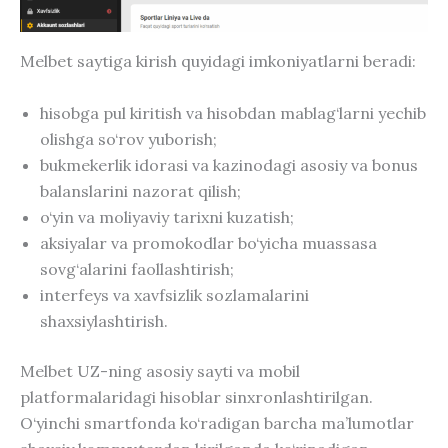
Melbet saytiga kirish quyidagi imkoniyatlarni beradi:
hisobga pul kiritish va hisobdan mablag‘larni yechib
olishga so‘rov yuborish;
bukmekerlik idorasi va kazinodagi asosiy va bonus
balanslarini nazorat qilish;
o‘yin va moliyaviy tarixni kuzatish;
aksiyalar va promokodlar bo‘yicha muassasa
sovg‘alarini faollashtirish;
interfeys va xavfsizlik sozlamalarini
shaxsiylashtirish.
Melbet UZ-ning asosiy sayti va mobil
platformalaridagi hisoblar sinxronlashtirilgan.
O‘yinchi smartfonda ko‘radigan barcha ma’lumotlar