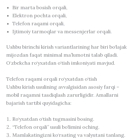
Bir marta bosish orqali,
Elektron pochta orqali,
Telefon raqami orqali,
Ijtimoiy tarmoqlar va messenjerlar orqali.
Ushbu birinchi kirish variantlarining har biri bo‘lajak
mijozdan faqat minimal ma’lumotni talab qiladi.
O‘zbekcha ro‘yxatdan o‘tish imkoniyati mavjud.
Telefon raqami orqali ro‘yxatdan o‘tish
Ushbu kirish usulining avvalgisidan asosiy farqi –
mobil raqamni tasdiqlash zarurligidir. Amallarni
bajarish tartibi quyidagicha:
Ro‘yxatdan o‘tish tugmasini bosing.
“Telefon orqali” usuli bo‘limini oching.
Mamlakatingizni ko‘rsating va valyutani tanlang.