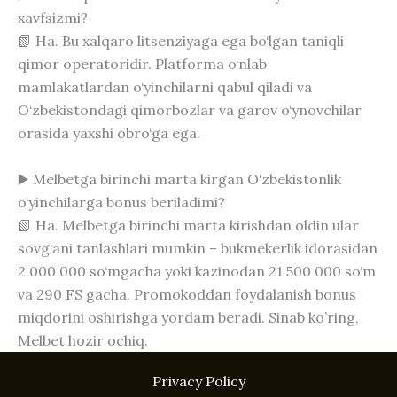
xavfsizmi?
📗 Ha. Bu xalqaro litsenziyaga ega bo‘lgan taniqli
qimor operatoridir. Platforma o‘nlab
mamlakatlardan o‘yinchilarni qabul qiladi va
O‘zbekistondagi qimorbozlar va garov o‘ynovchilar
orasida yaxshi obro‘ga ega.
▶️ Melbetga birinchi marta kirgan O‘zbekistonlik
o‘yinchilarga bonus beriladimi?
📗 Ha. Melbetga birinchi marta kirishdan oldin ular
sovg‘ani tanlashlari mumkin – bukmekerlik idorasidan
2 000 000 so‘mgacha yoki kazinodan 21 500 000 so‘m
va 290 FS gacha. Promokoddan foydalanish bonus
miqdorini oshirishga yordam beradi. Sinab ko’ring,
Melbet hozir ochiq.
Privacy Policy